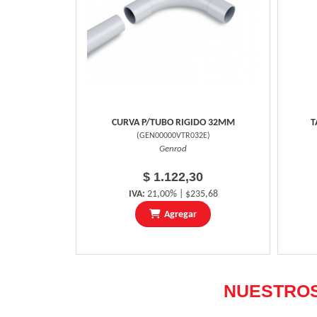
CURVA P/TUBO RIGIDO 32MM
T
(
GEN00000VTR032E
)
Genrod
$ 1.122,30
IVA:
21,00% | $235,68
Agregar