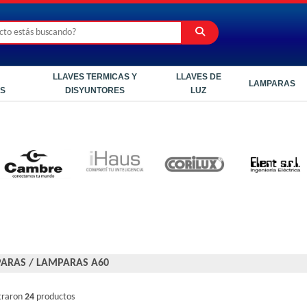
LLAVES TERMICAS Y
LLAVES DE
LAMPARAS
ES
DISYUNTORES
LUZ
ARAS
/
LAMPARAS A60
traron
24
productos