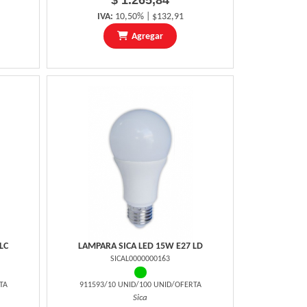
$ 1.265,84
IVA:
10,50% | $132,91
Agregar
LC
LAMPARA SICA LED 15W E27 LD
SICAL0000000163
TA
911593/10 UNID/100 UNID/OFERTA
Sica