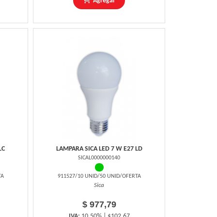
Agregar
LC
LAMPARA SICA LED 7 W E27 LD
SICAL0000000140
TA
911527/10 UNID/50 UNID/OFERTA
Sica
$ 977,79
IVA:
10,50% | $102,67