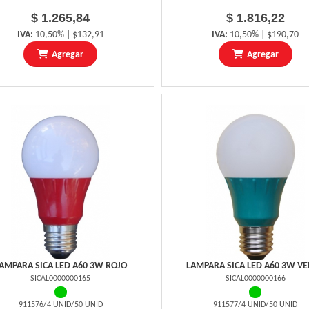
$ 1.265,84
$ 1.816,22
IVA:
10,50% | $132,91
IVA:
10,50% | $190,70
Agregar
Agregar
AMPARA SICA LED A60 3W ROJO
LAMPARA SICA LED A60 3W V
SICAL0000000165
SICAL0000000166
911576/4 UNID/50 UNID
911577/4 UNID/50 UNID