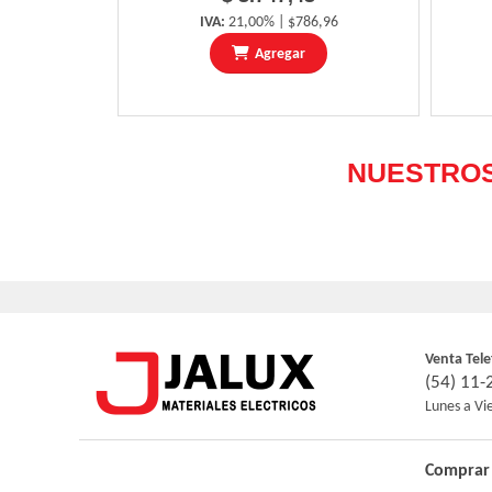
IVA:
21,00% | $786,96
Agregar
Venta Tele
(54) 11
Lunes a Vi
Comprar 