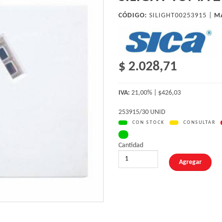
CÓDIGO:
SILIGHT00253915 |
M
$ 2.028,71
IVA:
21,00% | $426,03
253915/30 UNID
CON STOCK
CONSULTAR
Cantidad