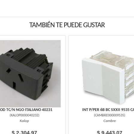
TAMBIÉN TE PUEDE GUSTAR
OD TC/N NGO ITALIANO 40231
INT P/PER 6B BC SXXII 9535 C
(
KALOP0000040232
)
(
CAMBRE000009535
)
Kalop
Cambre
$ 2.304,97
$ 9.443,07