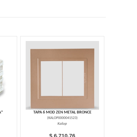
A*
TAPA 6 MOD ZEN METAL BRONCE
(
KALOP0000041523
)
Kalop
$ 6.710,76