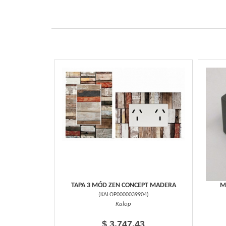
TAPA 3 MÓD ZEN CONCEPT MADERA
M
(
KALOP0000039904
)
Kalop
$ 3.747,43