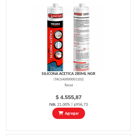
SILICONA ACETICA 280ML NGR
(
TACSA0000001102
)
Tacsa
$ 4.555,87
IVA:
21,00% | $956,73
Agregar