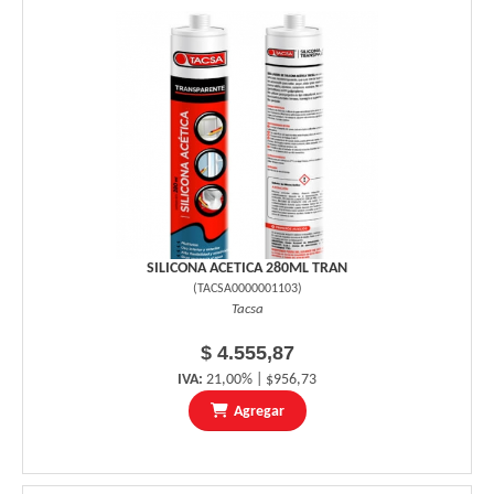
SILICONA ACETICA 280ML TRAN
(
TACSA0000001103
)
Tacsa
$ 4.555,87
IVA:
21,00% | $956,73
Agregar