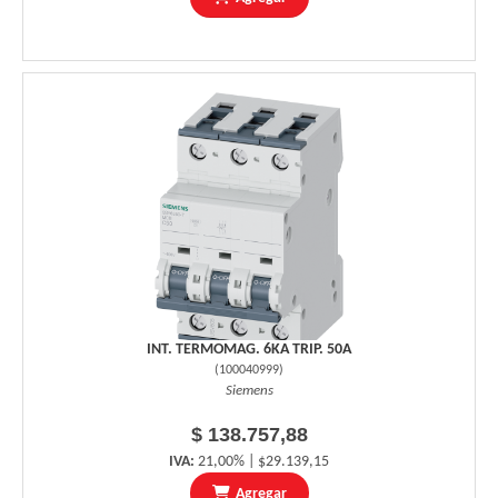
INT. TERMOMAG. 6KA TRIP. 50A
(
100040999
)
Siemens
$ 138.757,88
IVA:
21,00% | $29.139,15
Agregar