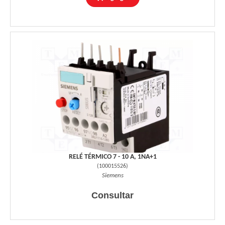
RELÉ TÉRMICO 7 - 10 A, 1NA+1
(
100015526
)
Siemens
Consultar