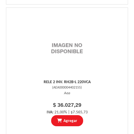
RELE 2 INV. RH2B-L 220VCA
(
AEA000004402155
)
Aea
$ 36.027,29
IVA:
21,00% | $7.565,73
Agregar